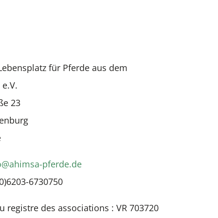
Lebensplatz für Pferde aus dem
 e.V.
ße 23
denburg
e
o@ahimsa-pferde.de
(0)6203-6730750
 registre des associations : VR 703720