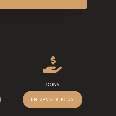

DONS
EN SAVOIR PLUS