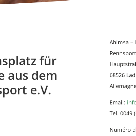
A
Ahimsa – 
Rennsport
splatz für
Hauptstra
e aus dem
68526 La
port e.V.
Allemagn
Email:
inf
Tel.
0049 
Numéro du