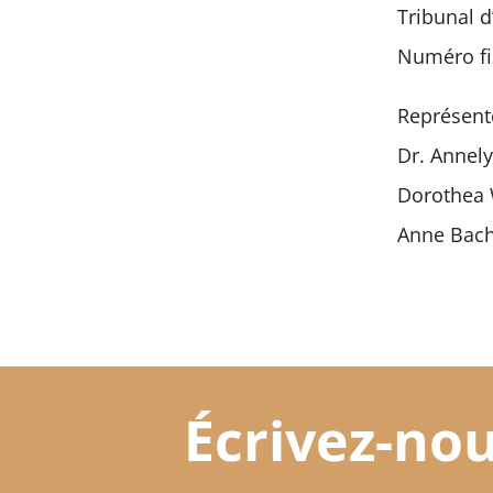
Tribunal 
Numéro fi
Représenté
Dr. Annely
Dorothea 
Anne Bach
Écrivez-nou