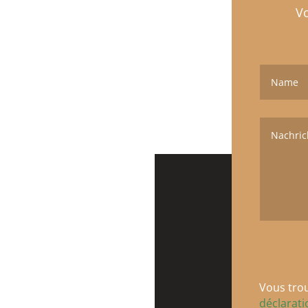
Vo
Vous trou
déclarat