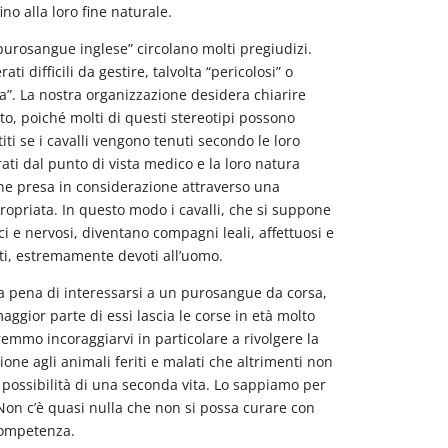
ino alla loro fine naturale.
purosangue inglese” circolano molti pregiudizi.
ti difficili da gestire, talvolta “pericolosi” o
ta”. La nostra organizzazione desidera chiarire
to, poiché molti di questi stereotipi possono
ti se i cavalli vengono tenuti secondo le loro
ati dal punto di vista medico e la loro natura
ene presa in considerazione attraverso una
ropriata. In questo modo i cavalli, che si suppone
ci e nervosi, diventano compagni leali, affettuosi e
ati, estremamente devoti all’uomo.
la pena di interessarsi a un purosangue da corsa,
aggior parte di essi lascia le corse in età molto
emmo incoraggiarvi in particolare a rivolgere la
ione agli animali feriti e malati che altrimenti non
 possibilità di una seconda vita. Lo sappiamo per
Non c’è quasi nulla che non si possa curare con
competenza.