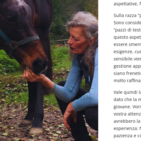
aspettative, f
Sulla razza “
Sono considera
“pazzi di tes
questo aspet
essere smenti
esigenze, cur
sensibile vi
gestione app
siano freneti
molto raffin
Vale quindi 
dato che la m
giovane. Vorr
vostra attenz
avrebbero la
esperienza: 
pazienza e 