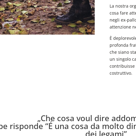
La nostra or
cosa fare at
negli ex-pall
attenzione ne
È deplorevole
profonda frat
che siano sta
un singolo c
contribuisse 
costruttivo.
„Che cosa voul dire addom
pe risponde “É una cosa da molto di
dei legami”